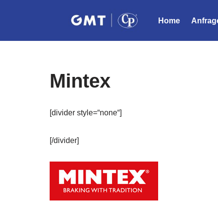
Home
Anfrag
Zum
Inhalt
springen
Mintex
[divider style=“none“]
[/divider]