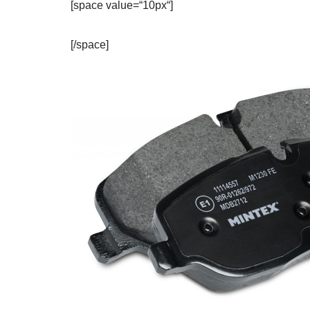
[space value=“10px“]
[/space]