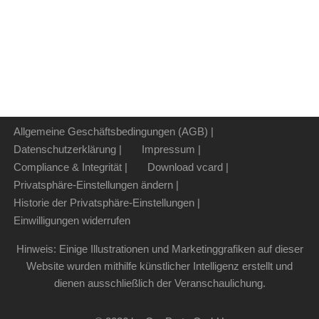
Allgemeine Geschäftsbedingungen (AGB) |
Datenschutzerklärung |
Impressum |
Compliance & Integrität |
Download vcard |
Privatsphäre-Einstellungen ändern |
Historie der Privatsphäre-Einstellungen |
Einwilligungen widerrufen
Hinweis: Einige Illustrationen und Marketinggrafiken auf dieser
Website wurden mithilfe künstlicher Intelligenz erstellt und
dienen ausschließlich der Veranschaulichung.